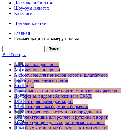
Доставка и Оплата
Шоу-рум Алютех
Каталоги
Личный кабинет
Главная
Рекомендации по замеру проема
Все бренды
Автоматика для ворот
Автоматические двери
Аксессуары для приводов ворот и шлагбаумов
Блоки управления и платы
Болларды
Гаражные секционные ворота стандартных размеров
Домофоны, видеонаблюдение и СКУД
Запчасти для приводов ворот
Запчасти для шлагбаумов и барьеров
Запчасти для перегрузочного оборудования
Комплектующие для роллет и рулонных ворот
Комплектующие для сборки и ремонта ворот
Шлагбаумы и цепные барьеры автоматические