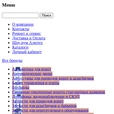
Меню
О компании
Контакты
Ремонт и сервис
Доставка и Оплата
Шоу-рум Алютех
Каталоги
Личный кабинет
Все бренды
Автоматика для ворот
Автоматические двери
Аксессуары для приводов ворот и шлагбаумов
Блоки управления и платы
Болларды
Гаражные секционные ворота стандартных размеров
Домофоны, видеонаблюдение и СКУД
Запчасти для приводов ворот
Запчасти для шлагбаумов и барьеров
Запчасти для перегрузочного оборудования