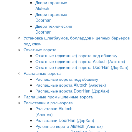
Двери гаражные
Alutech
Двери гаражные
Doorhan
Двери технические
Doorhan
Установка шлагбаумов, боллардов и цепных барьеров
под ключ
Откатные ворота
Откатные (сдвижные) ворота под обшивку
Откатные (сдвижные) ворота Alutech (Алютех)
Откатные (сдвижные) ворота DoorHan (ДорХан)
Распашные ворота
Распашные ворота под обшивку
Распашные ворота Alutech (Алютех)
Распашные ворота DoorHan (ДорХан)
Распашные промышленные ворота
Рольставни и рольворота
Рольставни Alutech
(Алютех)
Рольставни DoorHan (ДорХан)
Рулонные ворота Alutech (Алютех)
Рулонные ворота DoorHan (ДорХан)