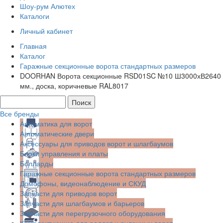
Шоу-рум Алютех
Каталоги
Личный кабинет
Главная
Каталог
Гаражные секционные ворота стандартных размеров
DOORHAN Ворота секционные RSD01SC №10 Ш3000хВ2640
мм., доска, коричневые RAL8017
Все бренды
Автоматика для ворот
Автоматические двери
Аксессуары для приводов ворот и шлагбаумов
Блоки управления и платы
Болларды
Гаражные секционные ворота стандартных размеров
Домофоны, видеонаблюдение и СКУД
Запчасти для приводов ворот
Запчасти для шлагбаумов и барьеров
Запчасти для перегрузочного оборудования
Комплектующие для роллет и рулонных ворот