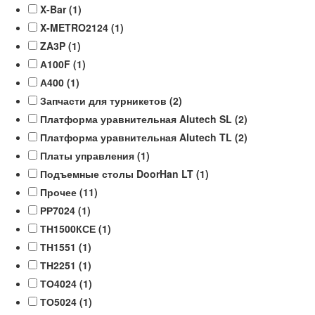
X-Bar (
1
)
X-METRO2124 (
1
)
ZA3P (
1
)
А100F (
1
)
А400 (
1
)
Запчасти для турникетов (
2
)
Платформа уравнительная Alutech SL (
2
)
Платформа уравнительная Alutech TL (
2
)
Платы управления (
1
)
Подъемные столы DoorHan LT (
1
)
Прочее (
11
)
РР7024 (
1
)
ТН1500КСЕ (
1
)
ТН1551 (
1
)
ТН2251 (
1
)
ТО4024 (
1
)
ТО5024 (
1
)