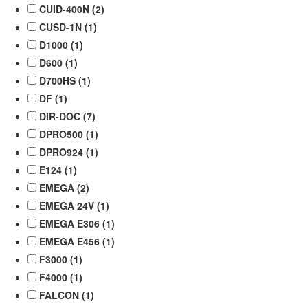
CUID-400N (
2
)
CUSD-1N (
1
)
D1000 (
1
)
D600 (
1
)
D700HS (
1
)
DF (
1
)
DIR-DOC (
7
)
DPRO500 (
1
)
DPRO924 (
1
)
E124 (
1
)
EMEGA (
2
)
EMEGA 24V (
1
)
EMEGA E306 (
1
)
EMEGA E456 (
1
)
F3000 (
1
)
F4000 (
1
)
FALCON (
1
)