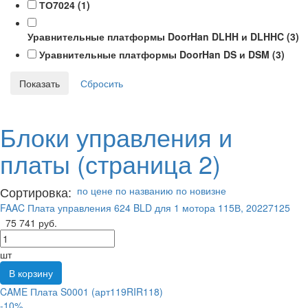
ТО7024 (
1
)
Уравнительные платформы DoorHan DLHH и DLHHC (
3
)
Уравнительные платформы DoorHan DS и DSM (
3
)
Блоки управления и
платы
(страница 2)
Сортировка:
по цене
по названию
по новизне
FAAC Плата управления 624 BLD для 1 мотора 115В, 20227125
75 741 руб.
шт
В корзину
CAME Плата S0001 (арт119RIR118)
-10%