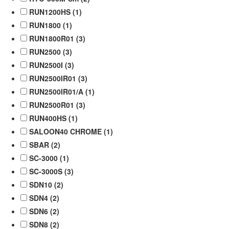
RUN1200HS (
1
)
RUN1800 (
1
)
RUN1800R01 (
3
)
RUN2500 (
3
)
RUN2500I (
3
)
RUN2500IR01 (
3
)
RUN2500IR01/A (
1
)
RUN2500R01 (
3
)
RUN400HS (
1
)
SALOON40 CHROME (
1
)
SBAR (
2
)
SC-3000 (
1
)
SC-3000S (
3
)
SDN10 (
2
)
SDN4 (
2
)
SDN6 (
2
)
SDN8 (
2
)