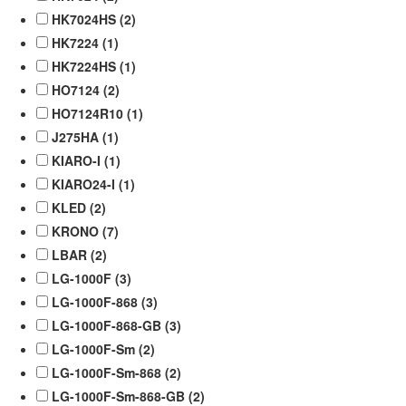
HK7024HS (
2
)
HK7224 (
1
)
HK7224HS (
1
)
HO7124 (
2
)
HO7124R10 (
1
)
J275HA (
1
)
KIARO-I (
1
)
KIARO24-I (
1
)
KLED (
2
)
KRONO (
7
)
LBAR (
2
)
LG-1000F (
3
)
LG-1000F-868 (
3
)
LG-1000F-868-GB (
3
)
LG-1000F-Sm (
2
)
LG-1000F-Sm-868 (
2
)
LG-1000F-Sm-868-GB (
2
)