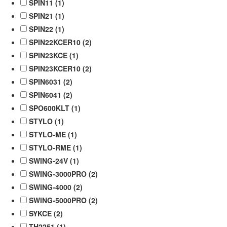
SPIN11 (
1
)
SPIN21 (
1
)
SPIN22 (
1
)
SPIN22KCER10 (
2
)
SPIN23KCE (
1
)
SPIN23KCER10 (
2
)
SPIN6031 (
2
)
SPIN6041 (
2
)
SPO600KLT (
1
)
STYLO (
1
)
STYLO-ME (
1
)
STYLO-RME (
1
)
SWING-24V (
1
)
SWING-3000PRO (
2
)
SWING-4000 (
2
)
SWING-5000PRO (
2
)
SYKCE (
2
)
TH2251 (
1
)