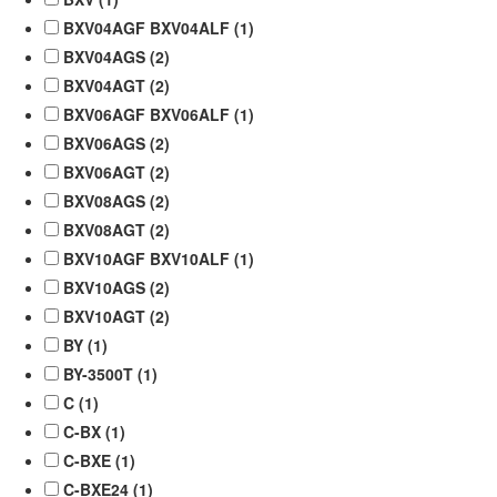
BXV04AGF BXV04ALF (
1
)
BXV04AGS (
2
)
BXV04AGT (
2
)
BXV06AGF BXV06ALF (
1
)
BXV06AGS (
2
)
BXV06AGT (
2
)
BXV08AGS (
2
)
BXV08AGT (
2
)
BXV10AGF BXV10ALF (
1
)
BXV10AGS (
2
)
BXV10AGT (
2
)
BY (
1
)
BY-3500T (
1
)
C (
1
)
C-BX (
1
)
C-BXE (
1
)
C-BXE24 (
1
)