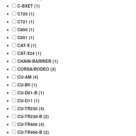
C-BXET (
1
)
C720 (
1
)
C721 (
1
)
C850 (
1
)
C851 (
1
)
CAT-X (
1
)
CAT-X24 (
1
)
CHAIN-BARRIER (
1
)
CORSA/RODEO (
2
)
CU-AM (
4
)
CU-BV (
1
)
CU-D01-B (
1
)
CU-D11 (
1
)
CU-TR230 (
4
)
CU-TR230-B (
2
)
CU-TR400 (
4
)
CU-TR400-B (
2
)