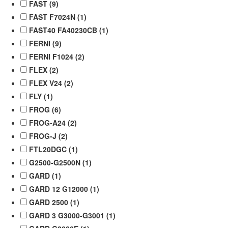
FAST (
9
)
FAST F7024N (
1
)
FAST40 FA40230CB (
1
)
FERNI (
9
)
FERNI F1024 (
2
)
FLEX (
2
)
FLEX V24 (
2
)
FLY (
1
)
FROG (
6
)
FROG-A24 (
2
)
FROG-J (
2
)
FTL20DGC (
1
)
G2500-G2500N (
1
)
GARD (
1
)
GARD 12 G12000 (
1
)
GARD 2500 (
1
)
GARD 3 G3000-G3001 (
1
)