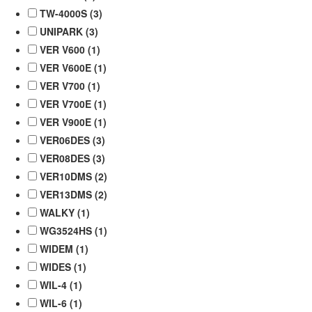
TW-4000S (
3
)
UNIPARK (
3
)
VER V600 (
1
)
VER V600E (
1
)
VER V700 (
1
)
VER V700E (
1
)
VER V900E (
1
)
VER06DES (
3
)
VER08DES (
3
)
VER10DMS (
2
)
VER13DMS (
2
)
WALKY (
1
)
WG3524HS (
1
)
WIDEM (
1
)
WIDES (
1
)
WIL-4 (
1
)
WIL-6 (
1
)