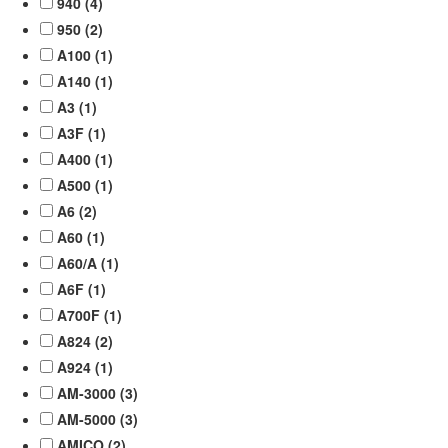
940 (
4
)
950 (
2
)
A100 (
1
)
A140 (
1
)
A3 (
1
)
A3F (
1
)
A400 (
1
)
A500 (
1
)
A6 (
2
)
A60 (
1
)
A60/A (
1
)
A6F (
1
)
A700F (
1
)
A824 (
2
)
A924 (
1
)
AM-3000 (
3
)
AM-5000 (
3
)
AMICO (
2
)