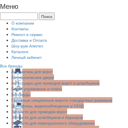
Меню
О компании
Контакты
Ремонт и сервис
Доставка и Оплата
Шоу-рум Алютех
Каталоги
Личный кабинет
Все бренды
Автоматика для ворот
Автоматические двери
Аксессуары для приводов ворот и шлагбаумов
Блоки управления и платы
Болларды
Гаражные секционные ворота стандартных размеров
Домофоны, видеонаблюдение и СКУД
Запчасти для приводов ворот
Запчасти для шлагбаумов и барьеров
Запчасти для перегрузочного оборудования