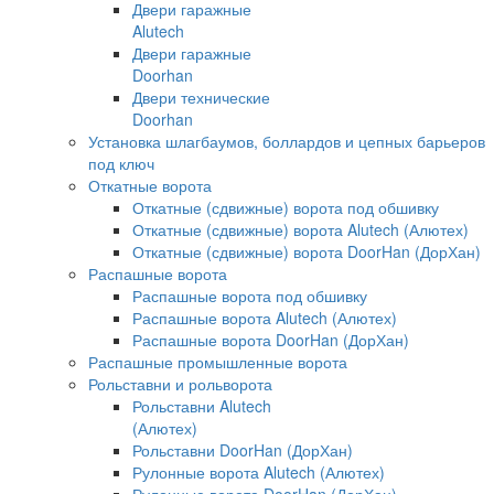
Двери гаражные
Alutech
Двери гаражные
Doorhan
Двери технические
Doorhan
Установка шлагбаумов, боллардов и цепных барьеров
под ключ
Откатные ворота
Откатные (сдвижные) ворота под обшивку
Откатные (сдвижные) ворота Alutech (Алютех)
Откатные (сдвижные) ворота DoorHan (ДорХан)
Распашные ворота
Распашные ворота под обшивку
Распашные ворота Alutech (Алютех)
Распашные ворота DoorHan (ДорХан)
Распашные промышленные ворота
Рольставни и рольворота
Рольставни Alutech
(Алютех)
Рольставни DoorHan (ДорХан)
Рулонные ворота Alutech (Алютех)
Рулонные ворота DoorHan (ДорХан)