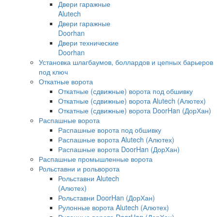
Двери гаражные
Alutech
Двери гаражные
Doorhan
Двери технические
Doorhan
Установка шлагбаумов, боллардов и цепных барьеров
под ключ
Откатные ворота
Откатные (сдвижные) ворота под обшивку
Откатные (сдвижные) ворота Alutech (Алютех)
Откатные (сдвижные) ворота DoorHan (ДорХан)
Распашные ворота
Распашные ворота под обшивку
Распашные ворота Alutech (Алютех)
Распашные ворота DoorHan (ДорХан)
Распашные промышленные ворота
Рольставни и рольворота
Рольставни Alutech
(Алютех)
Рольставни DoorHan (ДорХан)
Рулонные ворота Alutech (Алютех)
Рулонные ворота DoorHan (ДорХан)