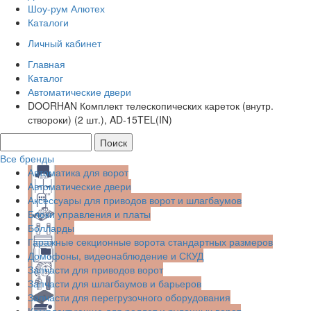
Шоу-рум Алютех
Каталоги
Личный кабинет
Главная
Каталог
Автоматические двери
DOORHAN Комплект телескопических кареток (внутр.
створоки) (2 шт.), AD-15TEL(IN)
Все бренды
Автоматика для ворот
Автоматические двери
Аксессуары для приводов ворот и шлагбаумов
Блоки управления и платы
Болларды
Гаражные секционные ворота стандартных размеров
Домофоны, видеонаблюдение и СКУД
Запчасти для приводов ворот
Запчасти для шлагбаумов и барьеров
Запчасти для перегрузочного оборудования
Комплектующие для роллет и рулонных ворот