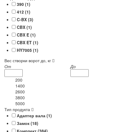
390 (
1
)
412 (
1
)
C-BX (
3
)
CBX (
1
)
CBX E (
1
)
CBX ET (
1
)
HY7005 (
1
)
Вес створки ворот до, кг
От
До
200
1400
2600
3800
5000
Тип продукта
Адаптер вала (
1
)
Замок (
18
)
Комплект (
384
)