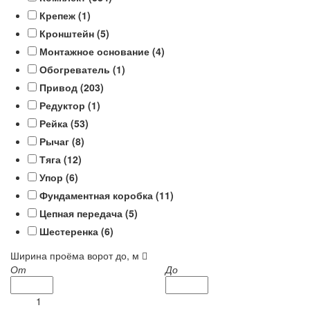
Крепеж (
1
)
Кронштейн (
5
)
Монтажное основание (
4
)
Обогреватель (
1
)
Привод (
203
)
Редуктор (
1
)
Рейка (
53
)
Рычаг (
8
)
Тяга (
12
)
Упор (
6
)
Фундаментная коробка (
11
)
Цепная передача (
5
)
Шестеренка (
6
)
Ширина проёма ворот до, м
От
До
1