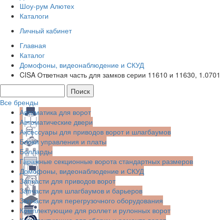
Шоу-рум Алютех
Каталоги
Личный кабинет
Главная
Каталог
Домофоны, видеонаблюдение и СКУД
CISA Ответная часть для замков серии 11610 и 11630, 1.0701
Все бренды
Автоматика для ворот
Автоматические двери
Аксессуары для приводов ворот и шлагбаумов
Блоки управления и платы
Болларды
Гаражные секционные ворота стандартных размеров
Домофоны, видеонаблюдение и СКУД
Запчасти для приводов ворот
Запчасти для шлагбаумов и барьеров
Запчасти для перегрузочного оборудования
Комплектующие для роллет и рулонных ворот
Комплектующие для сборки и ремонта ворот