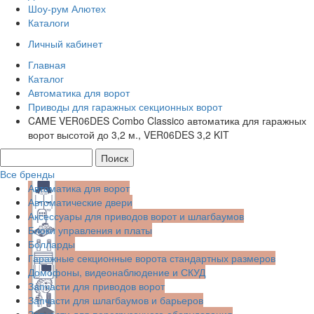
Шоу-рум Алютех
Каталоги
Личный кабинет
Главная
Каталог
Автоматика для ворот
Приводы для гаражных секционных ворот
CAME VER06DES Combo Classico автоматика для гаражных
ворот высотой до 3,2 м., VER06DES 3,2 KIT
Все бренды
Автоматика для ворот
Автоматические двери
Аксессуары для приводов ворот и шлагбаумов
Блоки управления и платы
Болларды
Гаражные секционные ворота стандартных размеров
Домофоны, видеонаблюдение и СКУД
Запчасти для приводов ворот
Запчасти для шлагбаумов и барьеров
Запчасти для перегрузочного оборудования