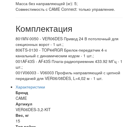
Масса без направляющей (кг): 5;
Совместимость с CAME Connect: только управление.
Комплектация
801MV-0050 - VER06DES Привод 24 В потолочный для
секционных ворот - 1 шт.;
806TS-0130 - TOP44RGR Брелок-передатчик 4-х
канальный с динамическим кодом - 1 шт.;
001AF43S - AF43S Плата-радиоприемник 433.92 МГц - 1
шт.;
001V06003 - V06003 Профиль направляющий с цепной
передачей для VER06/08DES, L=4,02 м - 1 шт.
Характеристики
Бренд
CAME
Артикул
VER06DES-3,2-KIT
Вес, кг
15
Тип рейки