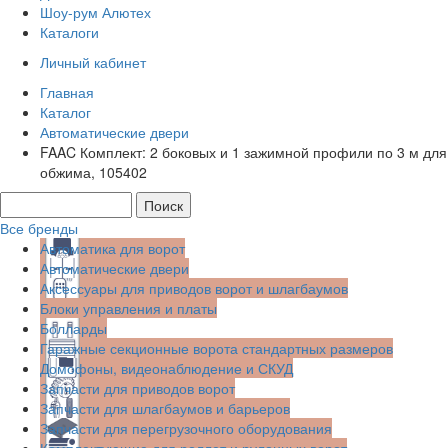
Шоу-рум Алютех
Каталоги
Личный кабинет
Главная
Каталог
Автоматические двери
FAAC Комплект: 2 боковых и 1 зажимной профили по 3 м для
обжима, 105402
Все бренды
Автоматика для ворот
Автоматические двери
Аксессуары для приводов ворот и шлагбаумов
Блоки управления и платы
Болларды
Гаражные секционные ворота стандартных размеров
Домофоны, видеонаблюдение и СКУД
Запчасти для приводов ворот
Запчасти для шлагбаумов и барьеров
Запчасти для перегрузочного оборудования
Комплектующие для роллет и рулонных ворот